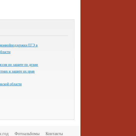
ионнойподдержки ЕГЭ в
области
ссия по защите по делам
тних и защите их прав
ской области
ч.год
Фотоальбомы
Контакты