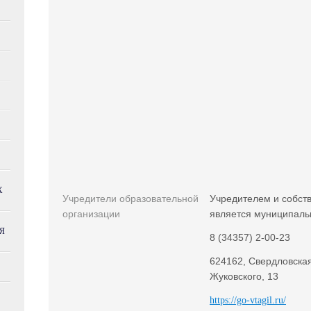
Х
Учредители образовательной
Учредителем и собст
организации
является муниципальн
Я
8 (34357) 2-00-23
624162, Свердловская 
Жуковского, 13
https://go-vtagil.ru/