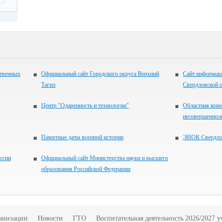
ственных
Официальный сайт Городского округа Верхний
Сайт информац
Тагил
Свердловской 
Центр "Одаренность и технологии"
Областная коми
несовершенноле
Памятные даты военной истории
ЭИОК Свердлов
ссии
Официальный сайт Министерства науки и высшего
образования Российской Федерации
ганизации
Новости
ГТО
Воспитательная деятельность 2026/2027 у