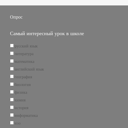
Опрос
Самый интересный урок в школе
русский язык
литература
математика
английский язык
география
биология
физика
химия
история
информатика
изо