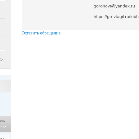
goronovt@yandex.ru
https://go-vtagil.ru/lob
Оставить обращение
6
ль