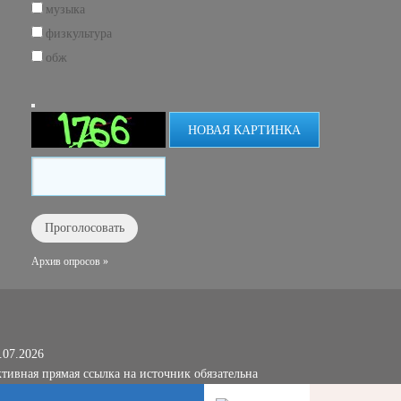
музыка
физкультура
обж
НОВАЯ КАРТИНКА
Архив опросов »
.07.2026
тивная прямая ссылка на источник обязательна