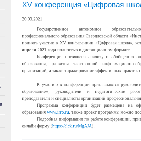
XV конференция «Цифровая шко
20.03.2021
Государственное автономное образователь
профессионального образования Свердловской области «Инс
принять участие в XV конференции «Цифровая школа», кот
апреля 2021 года
полностью в дистанционном формате.
Конференция посвящена анализу и обобщению о
образования, развития электронной информационно-обр
организаций, а также тиражирование эффективных практик 
К участию в конференции приглашаются руководит
Х
образованием, руководители и педагогические работ
преподаватели и специалисты организаций профессиональног
Я
Программа конференции будет размещена на оф
образования
www.irro.ru
, также проект программы можно пос
Подробная информация по работе конференции, прие
онлайн форму (
https://clck.ru/MgAJA
).