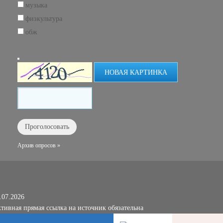
музыка
физкультура
обж
НОВАЯ КАРТИНКА
Архив опросов »
.07.2026
тивная прямая ссылка на источник обязательна