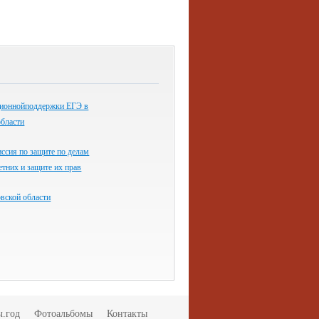
ионнойподдержки ЕГЭ в
области
ссия по защите по делам
тних и защите их прав
ской области
ч.год
Фотоальбомы
Контакты