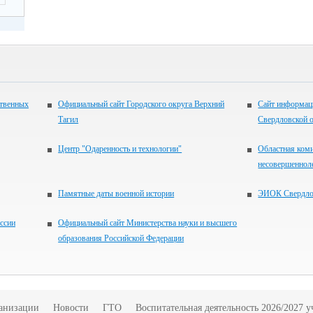
ственных
Официальный сайт Городского округа Верхний
Сайт информац
Тагил
Свердловской 
Центр "Одаренность и технологии"
Областная коми
несовершенноле
Памятные даты военной истории
ЭИОК Свердлов
ссии
Официальный сайт Министерства науки и высшего
образования Российской Федерации
ганизации
Новости
ГТО
Воспитательная деятельность 2026/2027 у