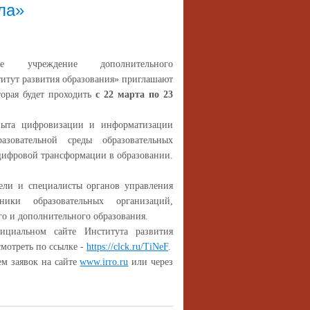
ла»
ное учреждение дополнительного
титут развития образования» приглашают
орая будет проходить
с 22 марта по 23
пыта цифровизации и информатизации
азовательной среды образовательных
цифровой трансформации в образовании.
ели и специалисты органов управления
ники образовательных организаций,
о и дополнительного образования.
ициальном сайте Института развития
мотреть по ссылке -
https://clck.ru/TiNeF
.
м заявок на сайте
www.irro.ru
или через