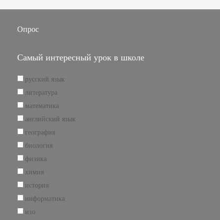
Опрос
Самый интересный урок в школе
русский язык
литература
математика
английский язык
география
биология
физика
химия
история
информатика
изо