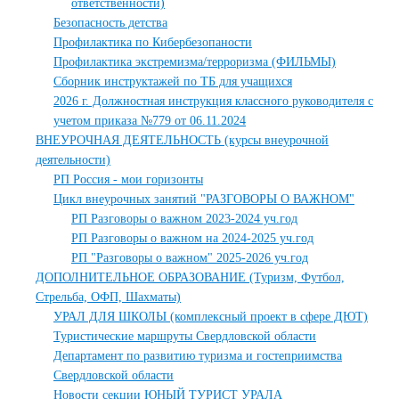
ответственности)
Безопасность детства
Профилактика по Кибербезопаности
Профилактика экстремизма/терроризма (ФИЛЬМЫ)
Сборник инструктажей по ТБ для учащихся
2026 г. Должностная инструкция классного руководителя с
учетом приказа №779 от 06.11.2024
ВНЕУРОЧНАЯ ДЕЯТЕЛЬНОСТЬ (курсы внеурочной
деятельности)
РП Россия - мои горизонты
Цикл внеурочных занятий "РАЗГОВОРЫ О ВАЖНОМ"
РП Разговоры о важном 2023-2024 уч.год
РП Разговоры о важном на 2024-2025 уч.год
РП "Разговоры о важном" 2025-2026 уч.год
ДОПОЛНИТЕЛЬНОЕ ОБРАЗОВАНИЕ (Туризм, Футбол,
Стрельба, ОФП, Шахматы)
УРАЛ ДЛЯ ШКОЛЫ (комплексный проект в сфере ДЮТ)
Туристические маршруты Свердловской области
Департамент по развитию туризма и гостеприимства
Свердловской области
Новости секции ЮНЫЙ ТУРИСТ УРАЛА