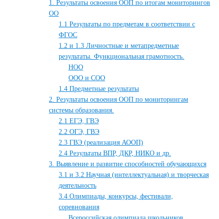
1. Результаты освоения ООП по итогам мониторингов
ОО
1.1 Результаты по предметам в соответствии с
ФГОС
1.2 и 1.3 Личностные и метапредметные
результаты. Функциональная грамотность.
НОО
ООО и СОО
1.4 Предметные результаты
2. Результаты освоения ООП по мониторингам
системы образования.
2.1 ЕГЭ, ГВЭ
2.2 ОГЭ, ГВЭ
2.3 ГВЭ (реализация АООП)
2.4 Результаты ВПР, ДКР, НИКО и др.
3. Выявление и развитие способностей обучающихся
3.1 и 3.2 Научная (интеллектуальная) и творческая
деятельность
3.4 Олимпиады, конкурсы, фестивали,
соревнования
Всероссийская олимпиада школьников