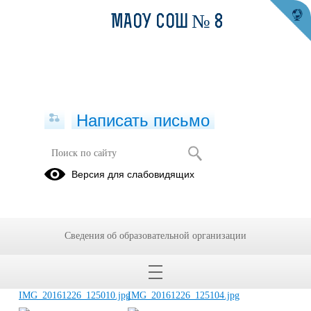
МАОУ СОШ № 8
Написать письмо
ППБ "Буклет для проведения
Версия для слабовидящих
безопасного праздника"
15.12.2020
Сведения об образовательной организации