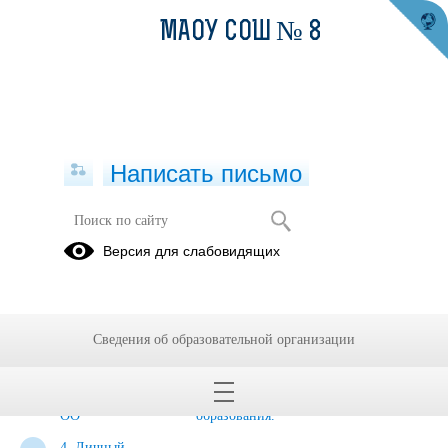
МАОУ СОШ № 8
Написать письмо
Подтверждающие документы.
Версия для слабовидящих
1.
2.
3.
Результаты
Результаты
Выявление
освоения
освоения
и развитие
Сведения об образовательной организации
ООП по
ООП по
способностей
итогам
мониторингам
обучающихся
мониторингов
системы
ОО
образования.
4. Личный