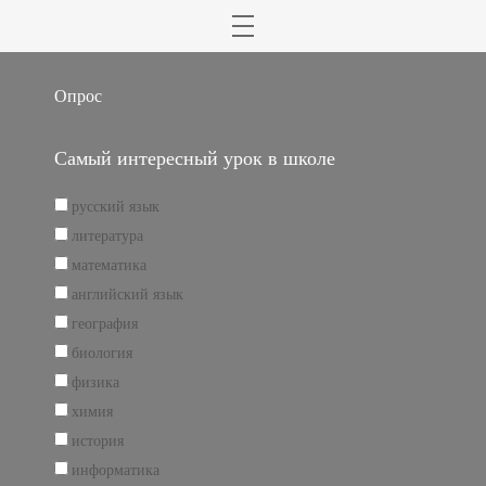
Опрос
Самый интересный урок в школе
русский язык
литература
математика
английский язык
география
биология
физика
химия
история
информатика