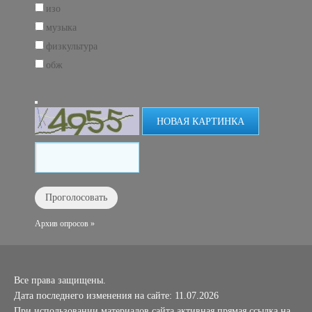
изо
музыка
физкультура
обж
НОВАЯ КАРТИНКА
Архив опросов »
Все права защищены.
Дата последнего изменения на сайте: 11.07.2026
При использовании материалов сайта активная прямая ссылка на