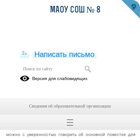
МАОУ СОШ № 8
Написать письмо
Свердловская полиция разъясняет
Версия для слабовидящих
21.01.2022
Что делать, если вам сообщают о ДТП или другой беде с
родными?
Сведения об образовательной организации
Свердловская полиция разъясняет
Новый 2022 год только вступил в свои права, но уже сейчас
можно с уверенностью говорить об основной повестке для