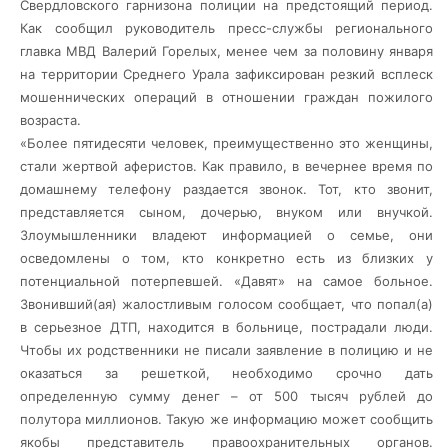
Свердловского гарнизона полиции на предстоящий период.
Как сообщил руководитель пресс-службы регионального
главка МВД Валерий Горелых, менее чем за половину января
на территории Среднего Урала зафиксирован резкий всплеск
мошеннических операций в отношении граждан пожилого
возраста.
«Более пятидесяти человек, преимущественно это женщины,
стали жертвой аферистов. Как правило, в вечернее время по
домашнему телефону раздается звонок. Тот, кто звонит,
представляется сыном, дочерью, внуком или внучкой.
Злоумышленники владеют информацией о семье, они
осведомлены о том, кто конкретно есть из близких у
потенциальной потерпевшей. «Давят» на самое больное.
Звонивший(ая) жалостливым голосом сообщает, что попал(а)
в серьезное ДТП, находится в больнице, пострадали люди.
Чтобы их родственники не писали заявление в полицию и не
оказаться за решеткой, необходимо срочно дать
определенную сумму денег – от 500 тысяч рублей до
полутора миллионов. Такую же информацию может сообщить
якобы представитель правоохранительных органов.