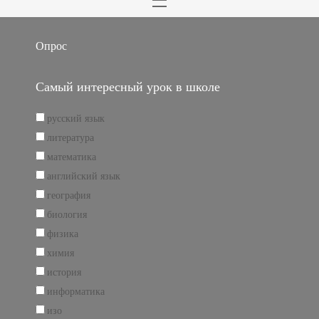
Опрос
Самый интересный урок в школе
русский язык
литература
математика
английский язык
география
биология
физика
химия
история
информатика
изо