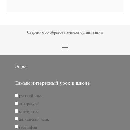
Сведения об образовательной организации
Опрос
Самый интересный урок в школе
русский язык
литература
математика
английский язык
география