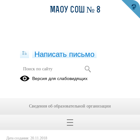
МАОУ СОШ № 8
Написать письмо
Схема организации и проведения
Версия для слабовидящих
итогового сочинения для
выпускников
01.01.2024
Сведения об образовательной организации
Дата создания: 20.11.2018