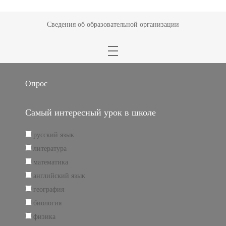
Сведения об образовательной организации
Опрос
Самый интересный урок в школе
русский язык
литература
математика
английский язык
география
биология
физика